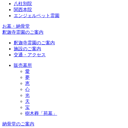
八柱別院
関西本院
エンジェルペット霊園
お墓・納骨堂
釈迦寺霊園のご案内
釈迦寺霊園のご案内
施設のご案内
交通・アクセス
販売墓所
愛
夢
恵
心
光
天
宝
樹木葬「苑墓」
納骨堂のご案内