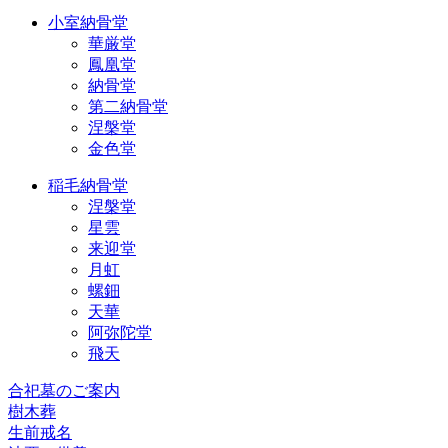
小室納骨堂
華厳堂
鳳凰堂
納骨堂
第二納骨堂
涅槃堂
金色堂
稲毛納骨堂
涅槃堂
星雲
来迎堂
月虹
螺鈿
天華
阿弥陀堂
飛天
合祀墓のご案内
樹木葬
生前戒名