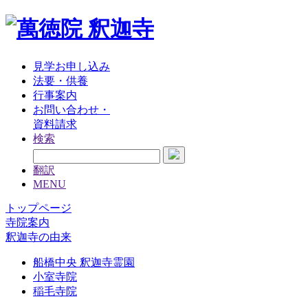
見学お申し込み
法要・供養
行事案内
お問い合わせ・
資料請求
検索
翻訳
MENU
トップページ
寺院案内
釈迦寺の由来
船橋中央 釈迦寺霊園
小室寺院
稲毛寺院