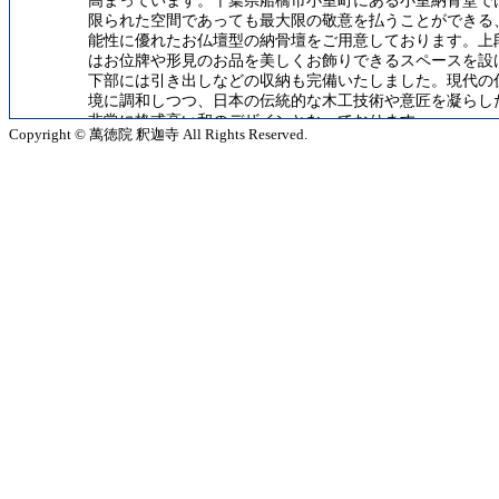
高まっています。千葉県船橋市小室町にある小室納骨堂で
限られた空間であっても最大限の敬意を払うことができる
能性に優れたお仏壇型の納骨壇をご用意しております。上
はお位牌や形見のお品を美しくお飾りできるスペースを設
下部には引き出しなどの収納も完備いたしました。現代の
境に調和しつつ、日本の伝統的な木工技術や意匠を凝らし
非常に格式高い和のデザインとなっております。
Copyright © 萬徳院 釈迦寺 All Rights Reserved.
2026.8.4
伝統や格式に縛られすぎず、自分らしい形で人生の終幕を
たいというご要望が増えております。当寺の船橋霊園では
去の宗旨や信仰の有無を問わず、あらゆる方を歓迎する開
たお墓をご提案しております。ご親族間で異なる信仰をお
の場合でも、調和を保ちながら同じ場所でご供養ができる
性が魅力です。緑に包まれた静謐な空間で行われる樹木葬
複雑な手続きや慣習にとらわれることなく、故人様の遺志
優先に尊重いたします。大自然の一部として穏やかに土に
という尊い選択を、確かな安心とともにお手伝いいたしま
2026.8.3
多忙な都市生活を営む皆様にとって、お墓の維持にかかる
や体力の確保は切実な問題です。住宅や建築の分野でメン
ンスフリーの素材が選ばれるように、供養の場においても
の手間を省ける合理的な仕組みが高い評価を得ています。
市にある当霊園のエリアでは、日常の清掃や除草作業はす