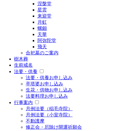
涅槃堂
星雲
来迎堂
月虹
螺鈿
天華
阿弥陀堂
飛天
合祀墓のご案内
樹木葬
生前戒名
法要・供養
法要・供養お申し込み
卒塔婆お申し込み
生花・供物お申し込み
法要料理お申し込み
行事案内
月例法要（稲毛寺院）
月例法要（小室寺院）
不動護摩
修正会・厄除け開運祈願会