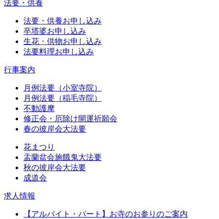
法要・供養
法要・供養お申し込み
卒塔婆お申し込み
生花・供物お申し込み
法要料理お申し込み
行事案内
月例法要（小室寺院）
月例法要（稲毛寺院）
不動護摩
修正会・厄除け開運祈願会
春の彼岸会大法要
花まつり
盂蘭盆会施餓鬼大法要
秋の彼岸会大法要
成道会
求人情報
【アルバイト・パート】お寺のお参りのご案内