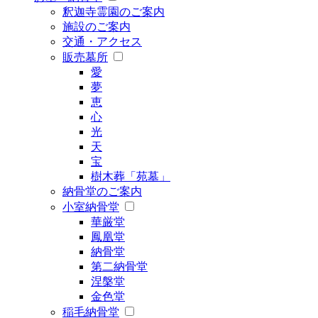
釈迦寺霊園のご案内
施設のご案内
交通・アクセス
販売墓所
愛
夢
恵
心
光
天
宝
樹木葬「苑墓」
納骨堂のご案内
小室納骨堂
華厳堂
鳳凰堂
納骨堂
第二納骨堂
涅槃堂
金色堂
稲毛納骨堂