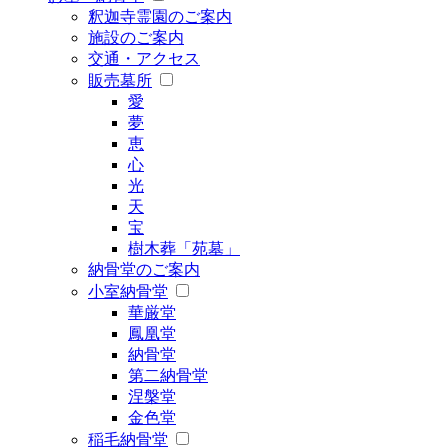
釈迦寺霊園のご案内
施設のご案内
交通・アクセス
販売墓所
愛
夢
恵
心
光
天
宝
樹木葬「苑墓」
納骨堂のご案内
小室納骨堂
華厳堂
鳳凰堂
納骨堂
第二納骨堂
涅槃堂
金色堂
稲毛納骨堂