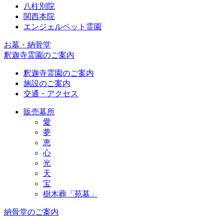
八柱別院
関西本院
エンジェルペット霊園
お墓・納骨堂
釈迦寺霊園のご案内
釈迦寺霊園のご案内
施設のご案内
交通・アクセス
販売墓所
愛
夢
恵
心
光
天
宝
樹木葬「苑墓」
納骨堂のご案内