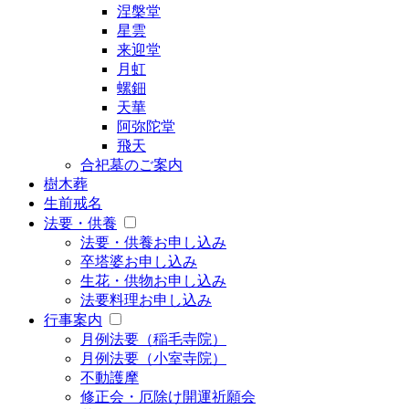
涅槃堂
星雲
来迎堂
月虹
螺鈿
天華
阿弥陀堂
飛天
合祀墓のご案内
樹木葬
生前戒名
法要・供養
法要・供養お申し込み
卒塔婆お申し込み
生花・供物お申し込み
法要料理お申し込み
行事案内
月例法要（稲毛寺院）
月例法要（小室寺院）
不動護摩
修正会・厄除け開運祈願会