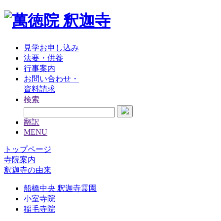
見学お申し込み
法要・供養
行事案内
お問い合わせ・
資料請求
検索
翻訳
MENU
トップページ
寺院案内
釈迦寺の由来
船橋中央 釈迦寺霊園
小室寺院
稲毛寺院