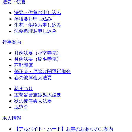
法要・供養
法要・供養お申し込み
卒塔婆お申し込み
生花・供物お申し込み
法要料理お申し込み
行事案内
月例法要（小室寺院）
月例法要（稲毛寺院）
不動護摩
修正会・厄除け開運祈願会
春の彼岸会大法要
花まつり
盂蘭盆会施餓鬼大法要
秋の彼岸会大法要
成道会
求人情報
【アルバイト・パート】お寺のお参りのご案内