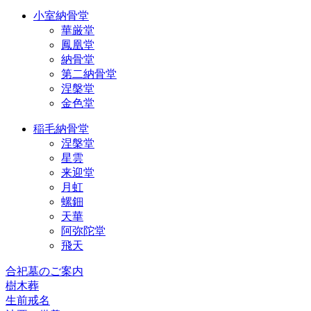
小室納骨堂
華厳堂
鳳凰堂
納骨堂
第二納骨堂
涅槃堂
金色堂
稲毛納骨堂
涅槃堂
星雲
来迎堂
月虹
螺鈿
天華
阿弥陀堂
飛天
合祀墓のご案内
樹木葬
生前戒名