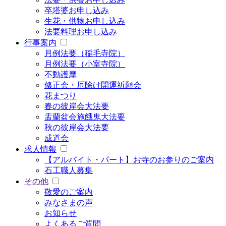
卒塔婆お申し込み
生花・供物お申し込み
法要料理お申し込み
行事案内
月例法要（稲毛寺院）
月例法要（小室寺院）
不動護摩
修正会・厄除け開運祈願会
花まつり
春の彼岸会大法要
盂蘭盆会施餓鬼大法要
秋の彼岸会大法要
成道会
求人情報
【アルバイト・パート】お寺のお参りのご案内
石工職人募集
その他
敬愛のご案内
みなさまの声
お知らせ
よくあるご質問