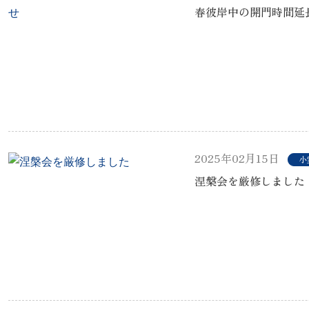
春彼岸中の開門時間延
2025年02月15日
小
涅槃会を厳修しました