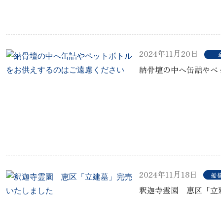
2024年11月20日
納骨壇の中へ缶詰やペ
2024年11月18日
船
釈迦寺霊園 恵区「立