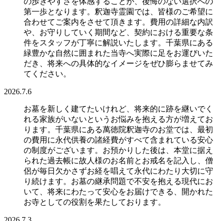
の歩きやすさを体感することが、後悔のない選択への
第一歩となります。釈迦寺霊園では、皆様のご希望に
合わせてご案内をさせて頂きます。費用の詳細な内訳
や、お守りしていく期間など、契約における重要な条
件をスタッフが丁寧に解説いたします。千葉県にある
緑豊かな自然に囲まれた当寺へ実際に足をお運びいた
だき、将来への具体的なイメージをぜひ膨らませてみ
てください。
2026.7.6
お墓を新しく建てたいけれど、将来的に跡を継いでく
れる家族がいないというお悩みを抱える方が増えてお
ります。千葉県にある萬徳院釈迦寺のお堂では、最初
の費用に永代供養の諸経費がすべて含まれている安心
の制度がございます。お預かりした後は、本堂に据え
られた過去帳に故人様のお名前とお戒名を記入し、僧
侶が毎日欠かさずお経を唱えて永代にわたり大切に守
り続けます。お墓の継承問題で不安を抱える現代にお
いて、将来にわたって安心をお届けできる、開かれた
お寺としての役割を果たしております。
2026.7.3