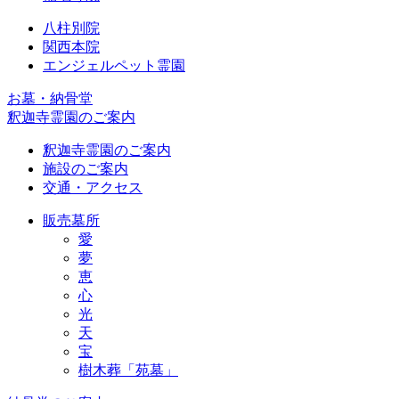
八柱別院
関西本院
エンジェルペット霊園
お墓・納骨堂
釈迦寺霊園のご案内
釈迦寺霊園のご案内
施設のご案内
交通・アクセス
販売墓所
愛
夢
恵
心
光
天
宝
樹木葬「苑墓」