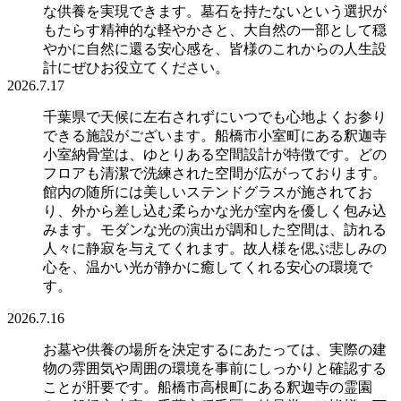
な供養を実現できます。墓石を持たないという選択が
もたらす精神的な軽やかさと、大自然の一部として穏
やかに自然に還る安心感を、皆様のこれからの人生設
計にぜひお役立てください。
2026.7.17
千葉県で天候に左右されずにいつでも心地よくお参り
できる施設がございます。船橋市小室町にある釈迦寺
小室納骨堂は、ゆとりある空間設計が特徴です。どの
フロアも清潔で洗練された空間が広がっております。
館内の随所には美しいステンドグラスが施されてお
り、外から差し込む柔らかな光が室内を優しく包み込
みます。モダンな光の演出が調和した空間は、訪れる
人々に静寂を与えてくれます。故人様を偲ぶ悲しみの
心を、温かい光が静かに癒してくれる安心の環境で
す。
2026.7.16
お墓や供養の場所を決定するにあたっては、実際の建
物の雰囲気や周囲の環境を事前にしっかりと確認する
ことが肝要です。船橋市高根町にある釈迦寺の霊園