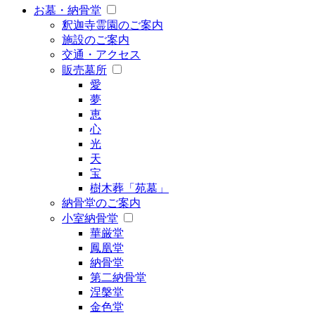
お墓・納骨堂
釈迦寺霊園のご案内
施設のご案内
交通・アクセス
販売墓所
愛
夢
恵
心
光
天
宝
樹木葬「苑墓」
納骨堂のご案内
小室納骨堂
華厳堂
鳳凰堂
納骨堂
第二納骨堂
涅槃堂
金色堂