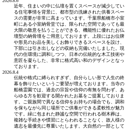
2026.8.6
近年、住まいの中に仏壇を置くスペースが減少してい
る住宅事情を背景に、都市型の洗練された供養スペー
スの需要が非常に高まっています。千葉県船橋市小室
町にある小室納骨堂では、限られた空間であっても最
大限の敬意を払うことができる、機能性に優れたお仏
壇型の納骨壇をご用意しております。上段にはお位牌
や形見のお品を美しくお飾りできるスペースを設け、
下部には引き出しなどの収納も完備いたしました。現
代の住環境に調和しつつ、日本の伝統的な木工技術や
意匠を凝らした、非常に格式高い和のデザインとなっ
ております。
2026.8.4
伝統や格式に縛られすぎず、自分らしい形で人生の終
幕を飾りたいというご要望が増えております。当寺の
船橋霊園では、過去の宗旨や信仰の有無を問わず、あ
らゆる方を歓迎する開かれたお墓をご提案しておりま
す。ご親族間で異なる信仰をお持ちの場合でも、調和
を保ちながら同じ場所でご供養ができる柔軟性が魅力
です。緑に包まれた静謐な空間で行われる樹木葬は、
複雑な手続きや慣習にとらわれることなく、故人様の
遺志を最優先に尊重いたします。大自然の一部として