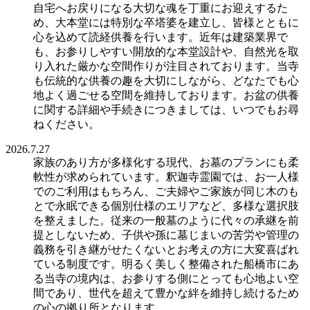
自宅へお戻りになる大切な魂を丁重にお迎えするた
め、大本堂には特別な卒塔婆を建立し、皆様とともに
心を込めて読経供養を行います。近年は建築業界で
も、お参りしやすい開放的な本堂設計や、自然光を取
り入れた厳かな空間作りが注目されております。当寺
も伝統的な供養の趣を大切にしながら、どなたでも心
地よく過ごせる空間を維持しております。お盆の供養
に関する詳細や手続きにつきましては、いつでもお尋
ねください。
2026.7.27
家族のあり方が多様化する現代、お墓のプランにも柔
軟性が求められています。釈迦寺霊園では、お一人様
でのご利用はもちろん、ご夫婦やご家族が同じ木のも
とで永眠できる個別仕様のエリアなど、多様な選択肢
を整えました。従来の一般墓のように代々の承継を前
提としないため、子供や孫に墓じまいの苦労や管理の
義務を引き継がせたくないとお考えの方に大変喜ばれ
ている制度です。明るく美しく整備された船橋市にあ
る当寺の境内は、お参りする側にとっても心地よい空
間であり、世代を超えて豊かな絆を維持し続けるため
の心の拠り所となります。