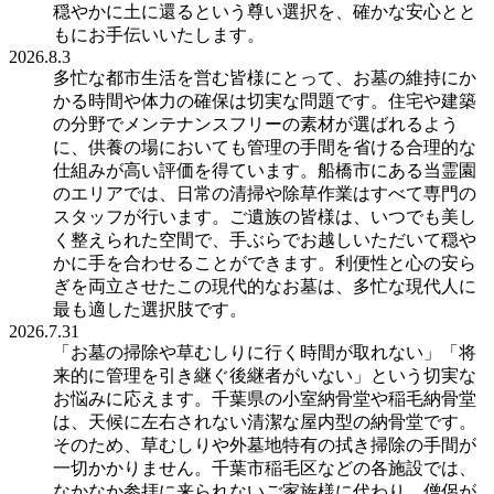
穏やかに土に還るという尊い選択を、確かな安心とと
もにお手伝いいたします。
2026.8.3
多忙な都市生活を営む皆様にとって、お墓の維持にか
かる時間や体力の確保は切実な問題です。住宅や建築
の分野でメンテナンスフリーの素材が選ばれるよう
に、供養の場においても管理の手間を省ける合理的な
仕組みが高い評価を得ています。船橋市にある当霊園
のエリアでは、日常の清掃や除草作業はすべて専門の
スタッフが行います。ご遺族の皆様は、いつでも美し
く整えられた空間で、手ぶらでお越しいただいて穏や
かに手を合わせることができます。利便性と心の安ら
ぎを両立させたこの現代的なお墓は、多忙な現代人に
最も適した選択肢です。
2026.7.31
「お墓の掃除や草むしりに行く時間が取れない」「将
来的に管理を引き継ぐ後継者がいない」という切実な
お悩みに応えます。千葉県の小室納骨堂や稲毛納骨堂
は、天候に左右されない清潔な屋内型の納骨堂です。
そのため、草むしりや外墓地特有の拭き掃除の手間が
一切かかりません。千葉市稲毛区などの各施設では、
なかなか参拝に来られないご家族様に代わり、僧侶が