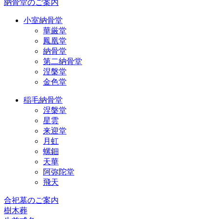
納骨堂のご案内
小室納骨堂
華厳堂
鳳凰堂
納骨堂
第二納骨堂
涅槃堂
金色堂
稲毛納骨堂
涅槃堂
星雲
来迎堂
月虹
螺鈿
天華
阿弥陀堂
飛天
合祀墓のご案内
樹木葬