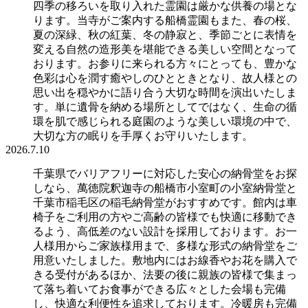
四季の移ろいを取り入れた霊園は厳かな供養の場とな
ります。当寺がご案内する船橋霊園もまた、春の桜、
夏の深緑、秋の紅葉、冬の静寂と、季節ごとに表情を
変える自然の造形美を堪能できる美しい空間となって
おります。お参りに来られる方々にとっても、豊かな
色彩は心を潤す癒やしのひとときとなり、故人様との
思い出を穏やかに語り合う大切な時間を演出いたしま
す。単に遺骨を納める場所としてではなく、生命の循
環を肌で感じられる庭園のような美しい環境の中で、
大切な方の眠りを手厚くお守りいたします。
2026.7.10
千葉県でバリアフリーに対応した安心の納骨堂をお探
しなら、萬徳院釈迦寺の船橋市小室町の小室納骨堂と
千葉市稲毛区の稲毛納骨堂がおすすめです。館内は車
椅子をご利用の方やご高齢の皆様でも快適に移動でき
るよう、高低差のない設計を採用しております。お一
人様用からご家族様用まで、多様な形式の納骨堂をご
用意いたしました。敷地内にはお線香やお花を購入で
きる受付があるほか、法要の後に親族の皆様で集まっ
て落ち着いてお食事ができる広々とした会場も完備
し、快適な利便性を追求しております。冷暖房も完備