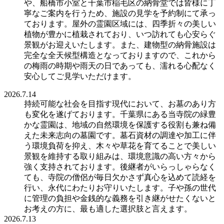
や、船橋市小室と千葉市稲毛区の納骨堂では皆様に丁
寧なご案内を行うため、施設の見学を予約制にて承っ
ております。屋外の霊園区域には、四季折々の美しい
植物が豊かに植栽されており、いつ訪れても心安らぐ
景観がお迎えいたします。また、建物型の納骨施設は
完全な全天候型構造となっておりますので、これから
の梅雨の時期や雨天の日であっても、濡れる心配なく
安心してご見学いただけます。
2026.7.14
持続可能な社会を目指す現代において、お墓のあり方
も変化を遂げております。千葉県にある当寺院の緑豊
かな霊園は、地域の自然環境を保護する役割も兼ね備
えた未来志向の墓園です。墓石資材の調達や加工に伴
う環境負荷を抑え、木々や草花を育てることで美しい
景観を維持する取り組みは、環境意識の高い方々から
強く支持されております。後継者がいらっしゃらなく
ても、寺院の僧侶が毎日欠かさず真心を込めて読経を
行い、永代にわたりお守りいたします。子や孫の世代
に管理の負担や金銭的な義務を引き継がせたくないと
お考えの方に、最も適した選択肢と言えます。
2026.7.13