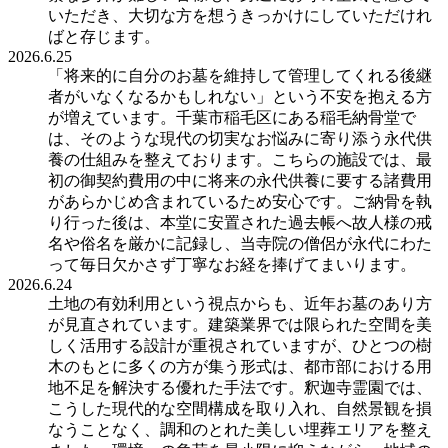
いただき、大切な方を想うきっかけにしていただけれ
ばと存じます。
2026.6.25
「将来的に自分のお墓を維持して管理してくれる後継
者がいなくなるかもしれない」という不安を抱える方
が増えています。千葉市稲毛区にある稲毛納骨堂で
は、そのような現代の切実なお悩みに寄り添う永代供
養の仕組みを整えております。こちらの施設では、最
初の御契約費用の中に将来の永代供養に要する諸費用
があらかじめ含まれているため安心です。ご納骨を執
り行った後は、本堂に安置された過去帳へ故人様の戒
名や俗名を厳かに記録し、当寺院の僧侶が永代にわた
って毎日欠かさず丁寧なお経を捧げてまいります。
2026.6.24
土地の有効利用という視点からも、近年お墓のあり方
が見直されています。建築業界では限られた空間を美
しく活用する設計が重視されていますが、ひとつの樹
木のもとに多くの方が集う形式は、都市部における用
地不足を解決する優れた手法です。釈迦寺霊園では、
こうした現代的な空間構成を取り入れ、自然景観を損
なうことなく、調和のとれた美しい埋葬エリアを整え