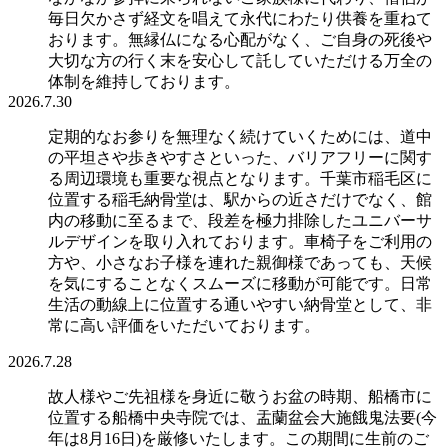
毎日欠かさず経文を唱えて永代にわたり供養を重ねて
おります。無縁仏になる心配がなく、ご自身の死後や
大切な方の行く末を安心して託していただける万全の
体制を維持しております。
2026.7.30
定期的なお参りを無理なく続けていくためには、道中
の平坦さや歩きやすさといった、バリアフリーに関す
る周辺環境も重要な視点となります。千葉市稲毛区に
位置する稲毛納骨堂は、駅からの近さだけでなく、館
内の移動に至るまで、段差を極力排除したユニバーサ
ルデザインを取り入れております。車椅子をご利用の
方や、小さなお子様を連れた親御様であっても、天候
を気にすることなくスムーズに移動が可能です。日常
生活の動線上に位置する通いやすい納骨堂として、非
常に高い評価をいただいております。
2026.7.28
故人様やご先祖様を身近に敬うお盆の時期、船橋市に
位置する船橋中央寺院では、盂蘭盆会大施餓鬼法要(今
年は8月16日)を厳修いたします。この期間に生前のご