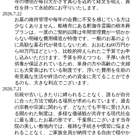
寺の僧侶が毎日欠かさず真心を込めて経文を唱え、責
任を持って永続的にお守りいたします。
2026.7.22
お墓の維持管理や毎年の会費に不安を感じている方は
少なくありません。船橋市にある釈迦寺霊園の樹木葬
プランは、一度のご契約以降は年間管理費が一切かか
らない明確な費用構造が特徴です。一般のお墓のよう
に高額な墓石代が発生しないため、おおむね60万円か
ら80万円ほどという、比較的抑えられたご予算でお申
し込みいただけます。予算を抑えつつも、手厚い永代
供養が保証されているため、単身の方や高齢のご夫婦
にも大変喜ばれている制度です。浮いた費用を生前の
有意義な生活や終活のための資金に充てることができ
るのも、大きな利点でございます。
2026.7.21
伝統や古いしきたりに縛られることなく、誰もが自分
に合った方法で眠れる場所が求められています。過去
の宗教や宗派に関わらず、どなたでも平等に受け入れ
る開かれた制度は、多様な価値観が共存する現代社会
に最も適したお墓の形です。千葉県にございます当寺
院の美しい敷地内では、複雑な手続きや慣習に悩まさ
れることなく、ご家族全員が納得できる自由で穏やか