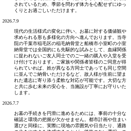
されているため、季節を問わず体力を心配せずにゆっ
くりとお過ごしいただけます。
2026.7.9
現代の生活様式の変化に伴い、お墓に対する価値観や
求められる形も多様化の方向へ進んでおります。当寺
院の千葉市稲毛区の稲毛納骨堂と船橋市小室町の小室
納骨堂では全国的にも先駆的な試みとして、血縁関係
に捉われないご友人同士でのご一緒の購入や入堂を受
け付けております。ご家族や関係者皆様のご同意が得
られていれば、姓が異なる方同士であっても同じ空間
に並んでご納骨いただけるなど、故人様が生前に望ま
れた遺志に寄り添う柔軟な対応が可能です。大切な方
と共に歩む未来の安心を、当施設が丁寧にお守りいた
します。
2026.7.7
お墓の手続きを円滑に進めるためには、事前の十分な
確認と環境の把握が欠かせません。都市計画や住まい
選びと同様に、実際に現地の雰囲気や日当たり、通路