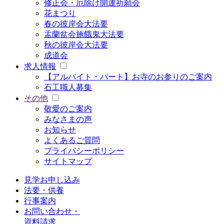
修正会・厄除け開運祈願会
花まつり
春の彼岸会大法要
盂蘭盆会施餓鬼大法要
秋の彼岸会大法要
成道会
求人情報
【アルバイト・パート】お寺のお参りのご案内
石工職人募集
その他
敬愛のご案内
みなさまの声
お知らせ
よくあるご質問
プライバシーポリシー
サイトマップ
見学お申し込み
法要・供養
行事案内
お問い合わせ・
資料請求