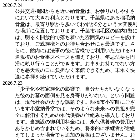
2026.7.24
公共交通機関からも近い納骨堂は、お参りのしやすさ
において大きな利点となります。千葉県にある稲毛納
骨堂は、最寄り駅から歩いてわずか5分という大変便利
な場所に位置しております。千葉市稲毛区の館内1階に
は、明るく開放的で落ち着いた雰囲気のロビーを設け
ており、ご親族様とのお待ち合わせにも最適です。さ
らに、館内には法事の後に皆様でご利用いただける30
名規模のお食事スペースも備えており、年忌法要を円
滑に執り行うことができます。お車をお持ちでない方
でも悪天候の日に負担なく来館できるため、末永く快
適に参拝を続けていただけます。
2026.7.23
「少子化や核家族化の影響で、自分たちがいなくなっ
た後のお墓の面倒を見る身寄りがいない」という問題
は、現代社会の大きな課題です。船橋市小室町にござ
います小室納骨堂では、そのような未来への負担を完
全に解消するための永代供養の仕組みを導入しており
ます。当施設の御利用料金には、永代供養碑の費用が
あらかじめ含まれているため、将来的に承継者が途絶
えてしまった場合でも追加の負担はございません。お