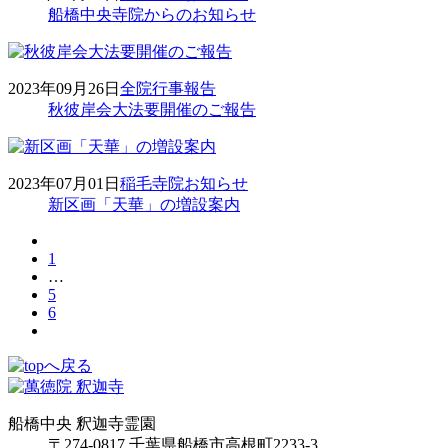
船橋中央寺院からのお知らせ
2023年09月26日
全院
行事報告
秋彼岸会大法要開催のご報告
2023年07月01日
稲毛寺院
お知らせ
新区画「天華」の増設案内
1
…
5
6
船橋中央 釈迦寺霊園
〒274-0817 千葉県船橋市高根町2233-3