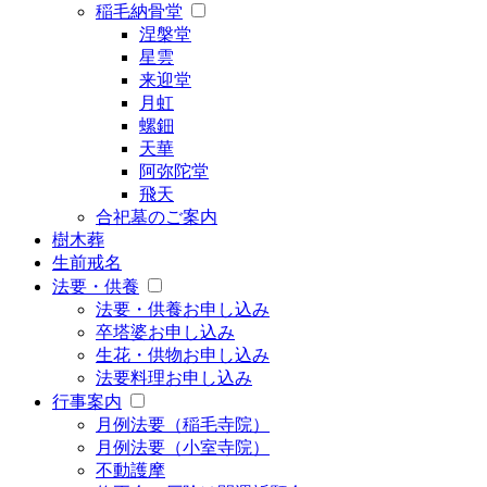
稲毛納骨堂
涅槃堂
星雲
来迎堂
月虹
螺鈿
天華
阿弥陀堂
飛天
合祀墓のご案内
樹木葬
生前戒名
法要・供養
法要・供養お申し込み
卒塔婆お申し込み
生花・供物お申し込み
法要料理お申し込み
行事案内
月例法要（稲毛寺院）
月例法要（小室寺院）
不動護摩