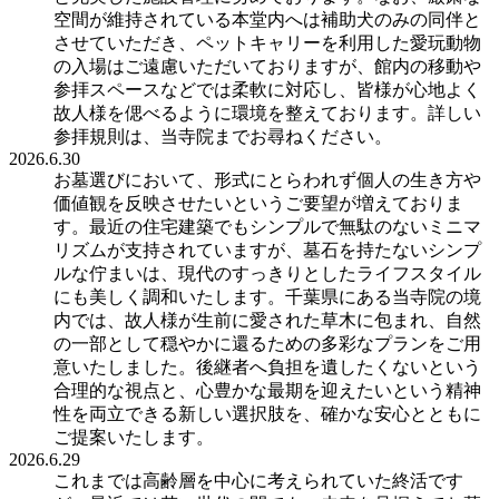
空間が維持されている本堂内へは補助犬のみの同伴と
させていただき、ペットキャリーを利用した愛玩動物
の入場はご遠慮いただいておりますが、館内の移動や
参拝スペースなどでは柔軟に対応し、皆様が心地よく
故人様を偲べるように環境を整えております。詳しい
参拝規則は、当寺院までお尋ねください。
2026.6.30
お墓選びにおいて、形式にとらわれず個人の生き方や
価値観を反映させたいというご要望が増えておりま
す。最近の住宅建築でもシンプルで無駄のないミニマ
リズムが支持されていますが、墓石を持たないシンプ
ルな佇まいは、現代のすっきりとしたライフスタイル
にも美しく調和いたします。千葉県にある当寺院の境
内では、故人様が生前に愛された草木に包まれ、自然
の一部として穏やかに還るための多彩なプランをご用
意いたしました。後継者へ負担を遺したくないという
合理的な視点と、心豊かな最期を迎えたいという精神
性を両立できる新しい選択肢を、確かな安心とともに
ご提案いたします。
2026.6.29
これまでは高齢層を中心に考えられていた終活です