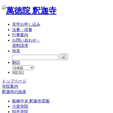
見学お申し込み
法要・供養
行事案内
お問い合わせ・
資料請求
検索
翻訳
MENU
トップページ
寺院案内
釈迦寺の由来
船橋中央 釈迦寺霊園
小室寺院
稲毛寺院