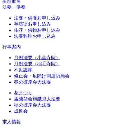
生前戒名
法要・供養
法要・供養お申し込み
卒塔婆お申し込み
生花・供物お申し込み
法要料理お申し込み
行事案内
月例法要（小室寺院）
月例法要（稲毛寺院）
不動護摩
修正会・厄除け開運祈願会
春の彼岸会大法要
花まつり
盂蘭盆会施餓鬼大法要
秋の彼岸会大法要
成道会
求人情報