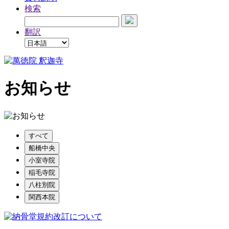
検索
翻訳
お知らせ
すべて
船橋中央
小室寺院
稲毛寺院
八柱別院
関西本院