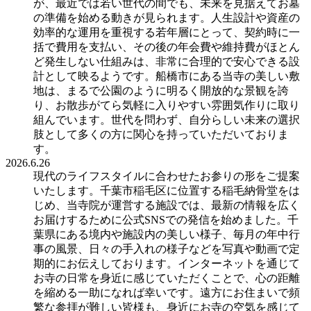
が、最近では若い世代の間でも、未来を見据えてお墓
の準備を始める動きが見られます。人生設計や資産の
効率的な運用を重視する若年層にとって、契約時に一
括で費用を支払い、その後の年会費や維持費がほとん
ど発生しない仕組みは、非常に合理的で安心できる設
計として映るようです。船橋市にある当寺の美しい敷
地は、まるで公園のように明るく開放的な景観を誇
り、お散歩がてら気軽に入りやすい雰囲気作りに取り
組んでいます。世代を問わず、自分らしい未来の選択
肢として多くの方に関心を持っていただいておりま
す。
2026.6.26
現代のライフスタイルに合わせたお参りの形をご提案
いたします。千葉市稲毛区に位置する稲毛納骨堂をは
じめ、当寺院が運営する施設では、最新の情報を広く
お届けするために公式SNSでの発信を始めました。千
葉県にある境内や施設内の美しい様子、毎月の年中行
事の風景、日々の手入れの様子などを写真や動画で定
期的にお伝えしております。インターネットを通じて
お寺の日常を身近に感じていただくことで、心の距離
を縮める一助になれば幸いです。遠方にお住まいで頻
繁な参拝が難しい皆様も、身近にお寺の空気を感じて