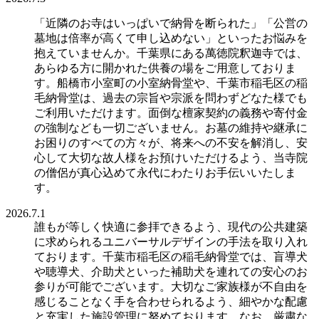
「近隣のお寺はいっぱいで納骨を断られた」「公営の
墓地は倍率が高くて申し込めない」といったお悩みを
抱えていませんか。千葉県にある萬徳院釈迦寺では、
あらゆる方に開かれた供養の場をご用意しておりま
す。船橋市小室町の小室納骨堂や、千葉市稲毛区の稲
毛納骨堂は、過去の宗旨や宗派を問わずどなた様でも
ご利用いただけます。面倒な檀家契約の義務や寄付金
の強制なども一切ございません。お墓の維持や継承に
お困りのすべての方々が、将来への不安を解消し、安
心して大切な故人様をお預けいただけるよう、当寺院
の僧侶が真心込めて永代にわたりお手伝いいたしま
す。
2026.7.1
誰もが等しく快適に参拝できるよう、現代の公共建築
に求められるユニバーサルデザインの手法を取り入れ
ております。千葉市稲毛区の稲毛納骨堂では、盲導犬
や聴導犬、介助犬といった補助犬を連れての安心のお
参りが可能でございます。大切なご家族様が不自由を
感じることなく手を合わせられるよう、細やかな配慮
と充実した施設管理に努めております。なお、厳粛な