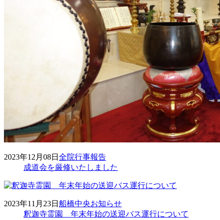
2023年12月08日
全院
行事報告
成道会を厳修いたしました
2023年11月23日
船橋中央
お知らせ
釈迦寺霊園 年末年始の送迎バス運行について